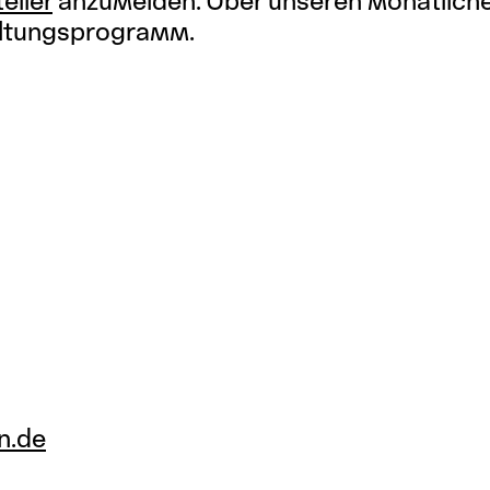
eiler
anzumelden. Über unseren monatlich
taltungsprogramm.
n.de