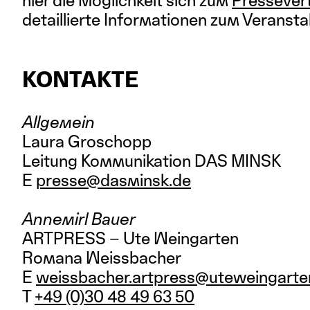
hier die Möglichkeit sich zum
Pressevert
detaillierte Informationen zum Verans
KONTAKTE
Allgemein
Laura Groschopp
Leitung Kommunikation DAS MINSK
E
presse@dasminsk.de
Annemirl Bauer
ARTPRESS – Ute Weingarten
Romana Weissbacher
E
weissbacher.artpress@uteweingarte
T
+49 (0)30 48 49 63 50