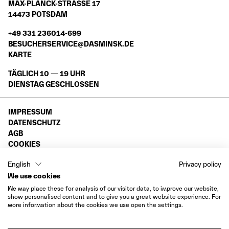
MAX-PLANCK-STRASSE 17
14473 POTSDAM
+49 331 236014-699
BESUCHERSERVICE@DASMINSK.DE
KARTE
TÄGLICH 10 — 19 UHR
DIENSTAG GESCHLOSSEN
IMPRESSUM
DATENSCHUTZ
AGB
COOKIES
WIDERRUF
English
Privacy policy
INSTAGRAM
We use cookies
VIMEO
We may place these for analysis of our visitor data, to improve our website,
FACEBOOK
show personalised content and to give you a great website experience. For
more information about the cookies we use open the settings.
LINKEDIN