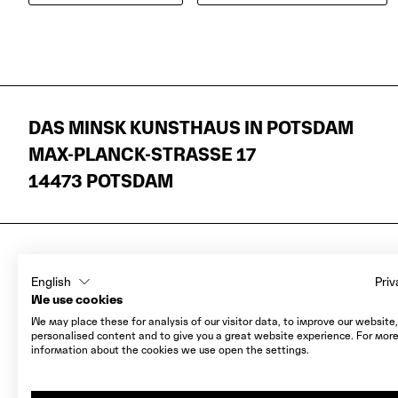
DAS MINSK KUNSTHAUS IN POTSDAM
MAX-PLANCK-STRASSE 17
14473 POTSDAM
IMPRESSUM
English
Priv
DATENSCHUTZ
We use cookies
AGB
We may place these for analysis of our visitor data, to improve our website
personalised content and to give you a great website experience. For mor
COOKIES
information about the cookies we use open the settings.
WIDERRUF