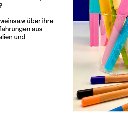
d?
emeinsam über ihre
rfahrungen aus
alien und
.