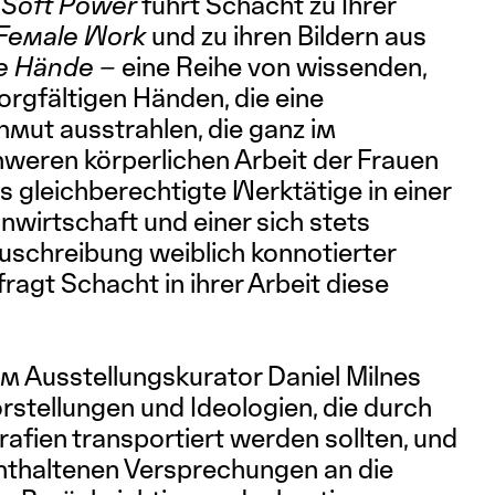
g
Soft Power
führt Schacht zu Ihrer
 Female Work
und zu ihren Bildern aus
e Hände
– eine Reihe von wissenden,
gfältigen Händen, die eine
nmut ausstrahlen, die ganz im
weren körperlichen Arbeit der Frauen
als gleichberechtigte Werktätige in einer
anwirtschaft und einer sich stets
schreibung weiblich konnotierter
rfragt Schacht in ihrer Arbeit diese
 Ausstellungskurator Daniel Milnes
orstellungen und Ideologien, die durch
rafien transportiert werden sollten, und
enthaltenen Versprechungen an die