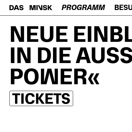
PROGRAMM
BES
NEUE EINB
IN DIE AUS
POWER«
TICKETS