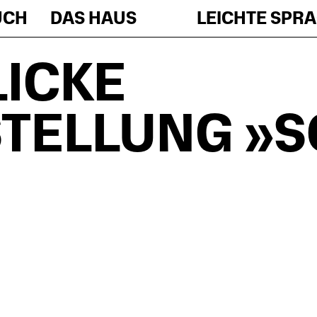
UCH
DAS HAUS
LEICHTE SPR
LICKE
STELLUNG »S