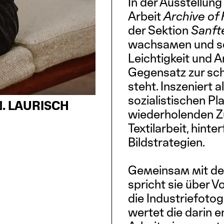
In der Ausstellun
Arbeit
Archive of
der Sektion
Sanft
wachsamen und sor
Leichtigkeit und A
Gegensatz zur sch
steht. Inszeniert 
sozialistischen Pl
. LAURISCH
wiederholenden Zu
Textilarbeit, hinte
Bildstrategien.
Gemeinsam mit dem
spricht sie über V
die Industriefotog
wertet die darin 